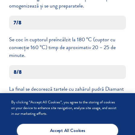
omogenizează și se ung preparatele.
7/8
Se coc în cuptorul preîncălzit la 180 °C (cuptor cu
convecție 160 °C) timp de aproximativ 20 – 25 de
minute.
8/8
La final se decorează tartele cu zahărul pudră Diamant
presărat direct din dozator.
By clicking “Accept All Cookies”, you agree to the storing of cookies
on your device to enhance site navigation, analyze site usage, and assist
in our marketing efforts.
Accept All Cookies
COOKIES SETTINGS
IMPRESSUM
DECLARAŢIE