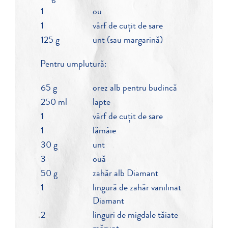
1
ou
1
vârf de cuțit de sare
125 g
unt (sau margarină)
Pentru umplutură:
65 g
orez alb pentru budincă
250 ml
lapte
1
vârf de cuțit de sare
1
lămâie
30 g
unt
3
ouă
50 g
zahăr alb Diamant
1
lingură de zahăr vanilinat
Diamant
2
linguri de migdale tăiate