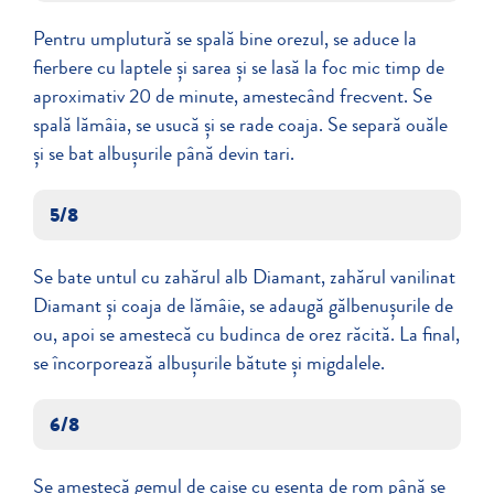
Pentru umplutură se spală bine orezul, se aduce la
fierbere cu laptele și sarea și se lasă la foc mic timp de
aproximativ 20 de minute, amestecând frecvent. Se
spală lămâia, se usucă și se rade coaja. Se separă ouăle
și se bat albușurile până devin tari.
5/8
Se bate untul cu zahărul alb Diamant, zahărul vanilinat
Diamant și coaja de lămâie, se adaugă gălbenușurile de
ou, apoi se amestecă cu budinca de orez răcită. La final,
se încorporează albușurile bătute și migdalele.
6/8
Se amestecă gemul de caise cu esenţa de rom până se